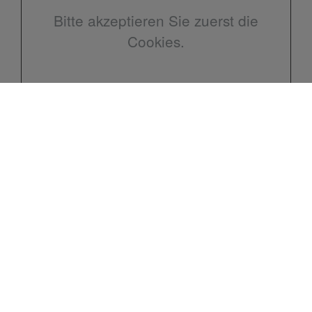
Bitte akzeptieren Sie zuerst die
Cookies.
Kontakt
Olaf Neumann
Roseggerstraße 13
30173 Hannover
Telefon: 0511 5193913