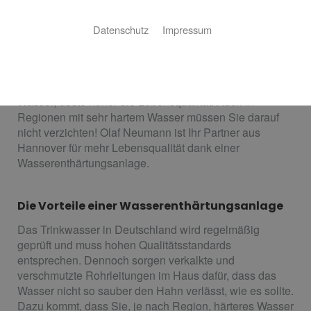
Mehr Lebensqualität im Handumdrehen
Datenschutz
Impressum
Längere Lebensdauer für Spül- und Waschmaschine,
weniger Entkalken von Armaturen und Kaffeemaschine,
bessere Haut und weicheres Haar: je weicher das
Wasser, desto höher die Lebensqualität. Auch in
Regionen mit sehr hartem Wasser müssen Sie darauf
nicht verzichten! Olaf Neumann ist Ihr Partner aus
Hannover für mehr Lebensqualität dank einer
Wasserenthärtungsanlage.
Die Vorteile einer Wasserenthärtungsanlage
Das Trinkwasser in Deutschland wird regelmäßig
geprüft und muss hohen Qualitätsstandards
entsprechen. Dennoch sorgen verkalkte und
verschmutzte Rohrleitungen im Haus dafür, dass das
Wasser nicht so sauber den Hahn verlässt, wie es sollte.
Dazu kommt, dass Sie, je nach Region, härteres Wasser