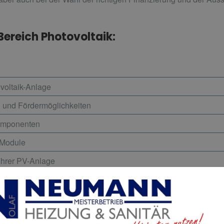
Bereich Photovoltaik:
ovoltaik-Anlage
g und Fördermöglichkeiten
omponenten
-Module
hrer PV-Anlage
 freuen uns darauf, Sie ganz persönlich und unv
raten.