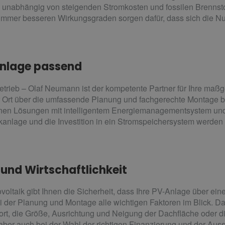
 unabhängig von steigenden Stromkosten und fossilen Brennsto
 immer besseren Wirkungsgraden sorgen dafür, dass sich die N
Anlage passend
 Betrieb – Olaf Neumann ist der kompetente Partner für Ihre ma
r Ort über die umfassende Planung und fachgerechte Montage b
 Ihnen Lösungen mit intelligentem Energiemanagementsystem und
kanlage und die Investition in ein Stromspeichersystem werden 
 und Wirtschaftlichkeit
ltaik gibt Ihnen die Sicherheit, dass Ihre PV-Anlage über ei
ei der Planung und Montage alle wichtigen Faktoren im Blick. Da
ort, die Größe, Ausrichtung und Neigung der Dachfläche oder di
aber auch bei der Wahl der richtigen Finanzierung und der Aus