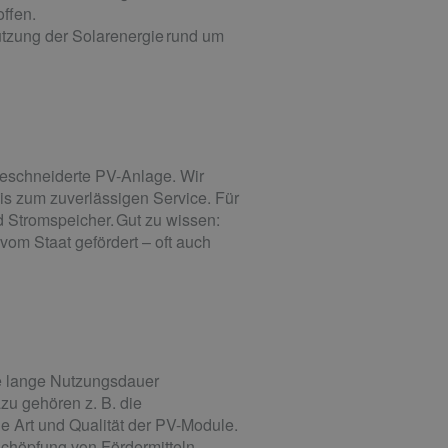
ffen.
utzung der Solarenergie rund um
ßgeschneiderte PV-Anlage. Wir
is zum zuverlässigen Service. Für
 Stromspeicher. Gut zu wissen:
vom Staat gefördert – oft auch
ne lange Nutzungsdauer
zu gehören z. B. die
e Art und Qualität der PV-Module.
schöpfung von Fördermitteln.