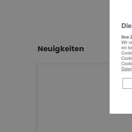
Die
Ihre 
Wir v
Neuigkeiten
ein b
Cooki
Cooki
Cooki
Daten