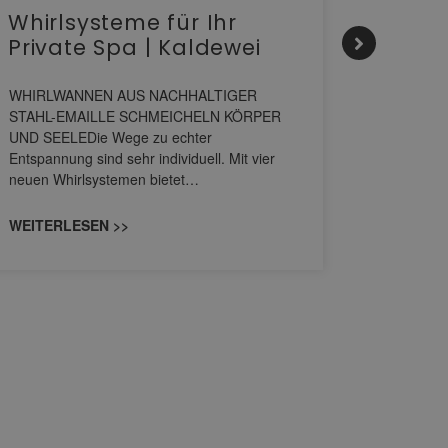
Whirlsysteme für Ihr
Gesta
Private Spa | Kaldewei
alltä
HANS
WHIRLWANNEN AUS NACHHALTIGER
STAHL-EMAILLE SCHMEICHELN KÖRPER
Stil für 
UND SEELEDie Wege zu echter
HANSAGENE
Entspannung sind sehr individuell. Mit vier
von Wascht
neuen Whirlsystemen bietet…
unterschi
konzipiert
WEITERLESEN >>
WEITERL