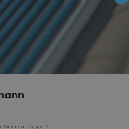
umann
n Strom zu erzeugen. Mit